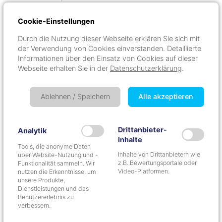
Ich setze für Sie ein realistisches
Cookie-Einstellungen
Entschuldungskonzept um, mit dem Sie in drei
Durch die Nutzung dieser Webseite erklären Sie sich mit
Jahren wieder schuldenfrei sind.
der Verwendung von Cookies einverstanden. Detaillierte
Informationen über den Einsatz von Cookies auf dieser
Webseite erhalten Sie in der
Datenschutzerklärung
.
An dieser Stelle möchte ich Dir gerne ein
Ablehnen / Speichern
Alle akzeptieren
Video zeigen welches von YouTube / Vimeo
stammt.
Drittanbieter-
Analytik
Einstellungen ändern
Inhalte
Tools, die anonyme Daten
Inhalte von Drittanbietern wie
über Website-Nutzung und -
z.B. Bewertungsportale oder
Funktionalität sammeln. Wir
Video-Platformen.
nutzen die Erkenntnisse, um
unsere Produkte,
Bereit für einen Neuanfang?
Dienstleistungen und das
Benutzererlebnis zu
verbessern.
Mehr erfahren
Termin buchen